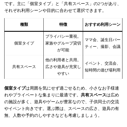
です。主に「個室タイプ」と「共有スペース」の2つがあり、
それぞれ利用シーンや目的に合わせて選択できます。
種類
特徴
おすすめ利用シーン
プライバシー重視。
ママ会、誕生日パー
個室タイプ
家族やグループ貸切
ティー、撮影、会議
が可能
他の利用者と共用。
イベント、交流会、
共有スペース
広さや遊具が充実し
短時間の遊び場利用
やすい
個室タイプ
は周囲を気にせず過ごせるため、小さなお子様連
れやプライベートな集まりに最適です。
共有スペース
は広め
の施設が多く、遊具やゲームが豊富なので、子供同士の交流
やイベント向きです。選ぶ際は、スペースの広さ、遊具の有
無、人数や予約のしやすさなども考慮しましょう。