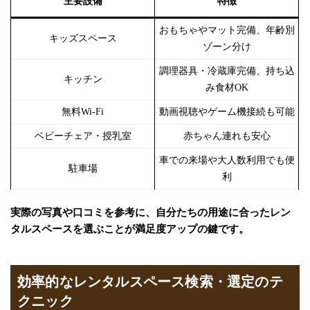
主要設備
特徴
おもちゃやマット完備、年齢別
キッズスペース
ゾーン分け
調理器具・冷蔵庫完備、持ち込
キッチン
み食材OK
無料Wi-Fi
動画視聴やゲーム機接続も可能
ベビーチェア・授乳室
赤ちゃん連れも安心
車での来場や大人数利用でも便
駐車場
利
実際の写真や口コミを参考に、自分たちの用途に合ったレン
タルスペースを選ぶことが満足度アップの鍵です。
効率的なレンタルスペース検索・選定のテ
クニック