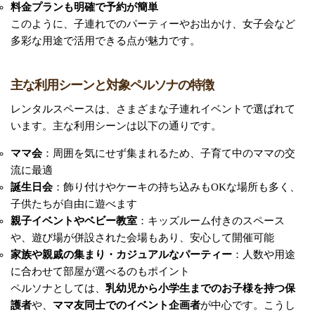
料金プランも明確で予約が簡単
このように、子連れでのパーティーやお出かけ、女子会など
多彩な用途で活用できる点が魅力です。
主な利用シーンと対象ペルソナの特徴
レンタルスペースは、さまざまな子連れイベントで選ばれて
います。主な利用シーンは以下の通りです。
ママ会
：周囲を気にせず集まれるため、子育て中のママの交
流に最適
誕生日会
：飾り付けやケーキの持ち込みもOKな場所も多く、
子供たちが自由に遊べます
親子イベントやベビー教室
：キッズルーム付きのスペース
や、遊び場が併設された会場もあり、安心して開催可能
家族や親戚の集まり・カジュアルなパーティー
：人数や用途
に合わせて部屋が選べるのもポイント
ペルソナとしては、
乳幼児から小学生までのお子様を持つ保
護者
や、
ママ友同士でのイベント企画者
が中心です。こうし