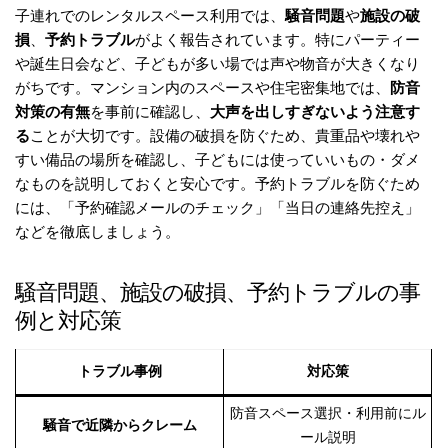
子連れでのレンタルスペース利用では、
騒音問題
や
施設の破
損
、
予約トラブル
がよく報告されています。特にパーティー
や誕生日会など、子どもが多い場では声や物音が大きくなり
がちです。マンション内のスペースや住宅密集地では、
防音
対策の有無
を事前に確認し、
大声を出しすぎないよう注意す
る
ことが大切です。設備の破損を防ぐため、貴重品や壊れや
すい備品の場所を確認し、子どもには使っていいもの・ダメ
なものを説明しておくと安心です。予約トラブルを防ぐため
には、「予約確認メールのチェック」「当日の連絡先控え」
などを徹底しましょう。
騒音問題、施設の破損、予約トラブルの事
例と対応策
トラブル事例
対応策
防音スペース選択・利用前にル
騒音で近隣からクレーム
ール説明